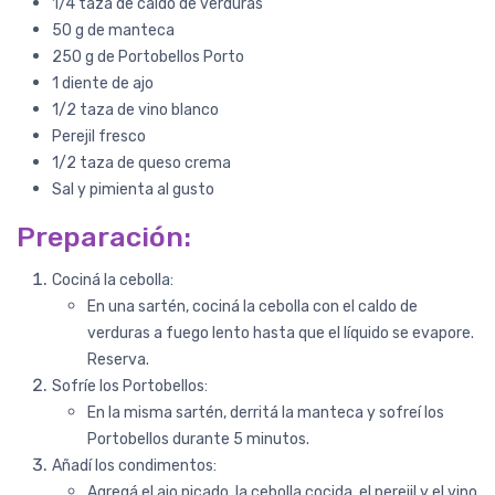
1/4 taza de caldo de verduras
50 g de manteca
250 g de Portobellos Porto
Paula Anahí
1 diente de ajo
Champi + Porto + Girgolas
1/2 taza de vino blanco
Son hongos de gran calidad,
Perejil fresco
compré ahora el combo con
1/2 taza de queso crema
gírgolas y me sorprendió porque,
Sal y pimienta al gusto
al igual que los portobelos y los
champis, son de tamaño grande y
Preparación:
se ven muy frescas. Los hongos
vienen súper frescos, es notorio
Cociná la cebolla:
por la textura que tienen y porque
En una sartén, cociná la cebolla con el caldo de
....
COMPRAR
verduras a fuego lento hasta que el líquido se evapore.
Reserva.
HONGOS PORTO
Sofríe los Portobellos:
Pedido #
129
En la misma sartén, derritá la manteca y sofreí los
Portobellos durante 5 minutos.
Añadí los condimentos:
Agregá el ajo picado, la cebolla cocida, el perejil y el vino