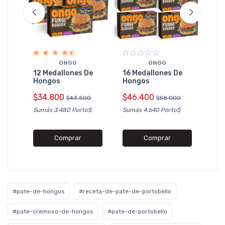
O
las
20 
ONGO
ONGO
Ho
12 Medallones De
16 Medallones De
4
Hongos
Hongos
$5
$34.800
$46.400
$43.500
$58.000
Sumá
Sumás 3.480 Porto$
Sumás 4.640 Porto$
Comprar
Comprar
#pate-de-hongos
#receta-de-pate-de-portobello
#pate-cremoso-de-hongos
#pate-de-portobello