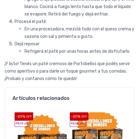
blanco. Cociná a fuego lento hasta que todo el líquido
se evapore. Retirá del fuego y dejá enfriar.
Procesá el paté:
En una procesadora, mezclá todo con el queso crema y
sazona con sal y pimienta a gusto.
Dejá reposar:
Refrigerá el paté por unas horas antes de disfrutarlo.
¡Y listo! Tenés un paté cremoso de Portobellos que podés servir
como aperitivo o para darle un toque gourmet a tus comidas.
¡Probalo y contanos cómo te quedó!
Artículos relacionados
-20%
-20%
-20%
OFF
OFF
O
PACK x3
PACK x4
PACK x5
u.
u.
u