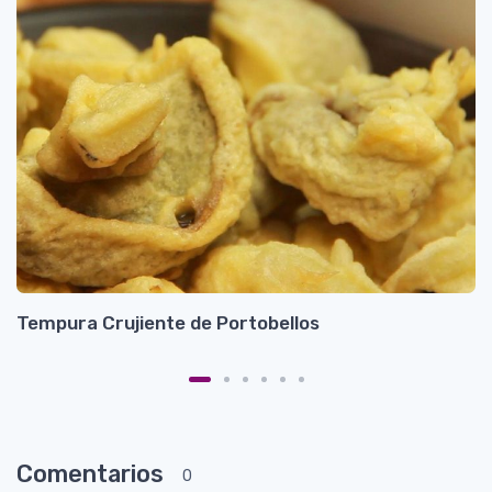
Tempura Crujiente de Portobellos
A
Comentarios
0