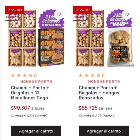
-35%
-35%
OFF
OFF
COMBO
COMBO
HONGOS PORTO
HONGOS PORTO
Champi + Porto +
Champi + Porto +
Girgolas + 12
Girgolas + Hongos
Medallones Ongo
Rebozados
$90.307
$85.725
$138.934
$131.884
Sumás 9.030 Porto$
Sumás 8.572 Porto$
Agregar al carrito
Agregar al carrito