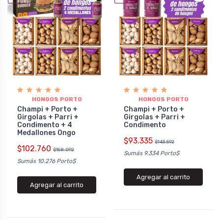
HONGOS PORTO
HONGOS PORTO
Champi + Porto +
Champi + Porto +
Girgolas + Parri +
Girgolas + Parri +
Condimento + 4
Condimento
Medallones Ongo
$93.335
$143.592
$102.760
$158.092
Sumás 9.334 Porto$
Sumás 10.276 Porto$
Agregar al carrito
Agregar al carrito