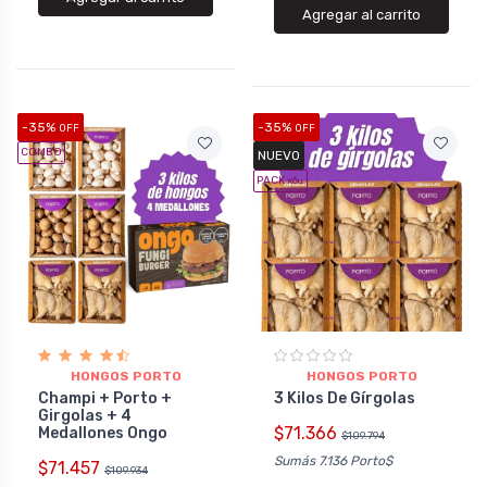
Agregar al carrito
-35%
-35%
OFF
OFF
COMBO
NUEVO
PACK x6
u.
HONGOS PORTO
HONGOS PORTO
Champi + Porto +
3 Kilos De Gírgolas
Girgolas + 4
$71.366
Medallones Ongo
$109.794
Sumás 7.136 Porto$
$71.457
$109.934