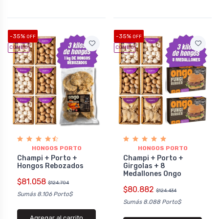
-35%
-35%
OFF
OFF
COMBO
COMBO
HONGOS PORTO
HONGOS PORTO
Champi + Porto +
Champi + Porto +
Hongos Rebozados
Girgolas + 8
Medallones Ongo
$81.058
$124.704
$80.882
$124.434
Sumás 8.106 Porto$
Sumás 8.088 Porto$
Agregar al carrito