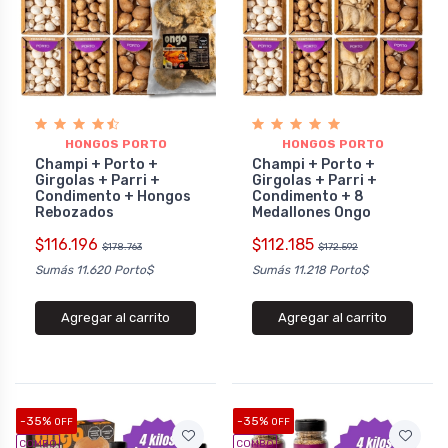
HONGOS PORTO
HONGOS PORTO
Champi + Porto +
Champi + Porto +
Girgolas + Parri +
Girgolas + Parri +
Condimento + Hongos
Condimento + 8
Rebozados
Medallones Ongo
$116.196
$112.185
$178.763
$172.592
Sumás 11.620 Porto$
Sumás 11.218 Porto$
Agregar al carrito
Agregar al carrito
-35%
-35%
OFF
OFF
COMBO
COMBO