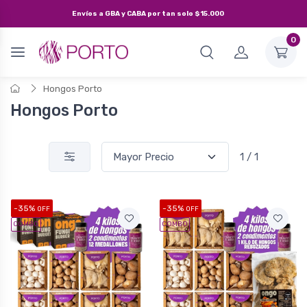
Envíos a
GBA y CABA
por tan solo
$15.000
0
Hongos Porto
Hongos Porto
1 / 1
-35%
-35%
OFF
OFF
COMBO
COMBO
Andrea
Andrea
Champi + Porto + Girgolas
Champi + Port
Mi combo favorito por su variedad y
Rebozados