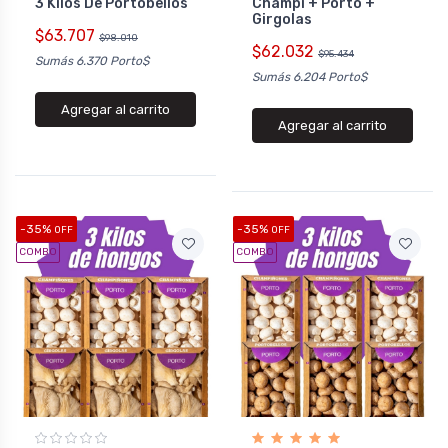
3 Kilos De Portobellos
Champi + Porto +
Girgolas
$63.707
$98.010
$62.032
$95.434
Sumás 6.370 Porto$
Sumás 6.204 Porto$
Agregar al carrito
Agregar al carrito
-35%
-35%
OFF
OFF
COMBO
COMBO