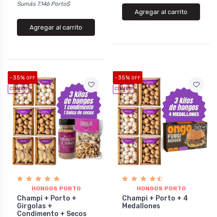
Sumás 7.146 Porto$
Agregar al carrito
Agregar al carrito
-35%
-35%
OFF
OFF
COMBO
COMBO
HONGOS PORTO
HONGOS PORTO
Champi + Porto +
Champi + Porto + 4
Girgolas +
Medallones
Condimento + Secos