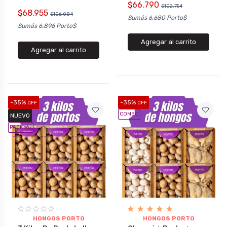
$66.790
$102.754
$68.955
$106.084
Sumás 6.680 Porto$
Sumás 6.896 Porto$
Agregar al carrito
Agregar al carrito
-35%
-35%
OFF
OFF
COMBO
NUEVO
PACK x6
u.
HONGOS PORTO
HONGOS PORTO