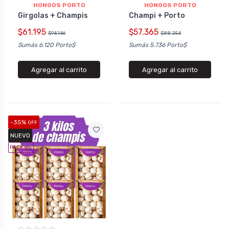
HONGOS PORTO
HONGOS PORTO
Girgolas + Champis
Champi + Porto
$61.195
$57.365
$94.146
$88.254
Sumás 6.120 Porto$
Sumás 5.736 Porto$
Agregar al carrito
Agregar al carrito
-35%
OFF
NUEVO
PACK x6
u.