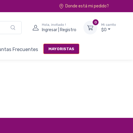
Donde está mi pedido?
0
Hola, invitado !
Mi carrito
Ingresar | Registro
$0
MAYORISTAS
untas Frecuentes