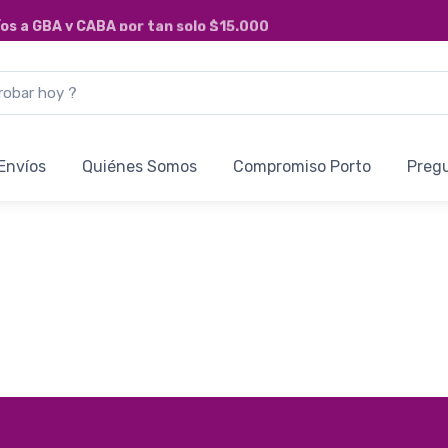
íos a
GBA y CABA
por tan solo
$15.000
Envíos
Quiénes Somos
Compromiso Porto
Preg