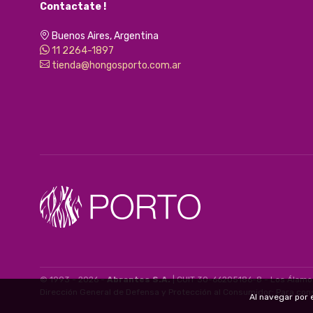
Contactate !
Buenos Aires, Argentina
11 2264-1897
tienda@hongosporto.com.ar
© 1993 - 2026 -
Abrantes S.A.
| CUIT 30-66205186-8 - Los Álamo
Dirección General de Defensa y Protección al Consumidor: Para con
Al navegar por 