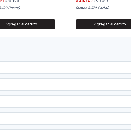
24
$63.707
$78.498
$98.010
.102 Porto$
Sumás 6.370 Porto$
Agregar al carrito
Agregar al carrito