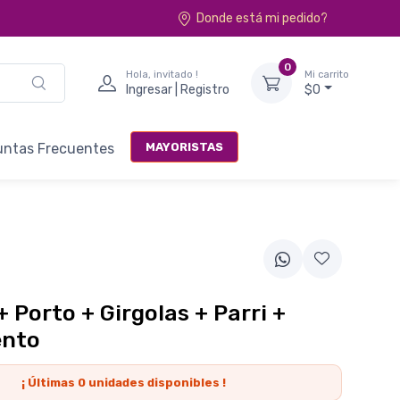
Donde está mi pedido?
0
Hola, invitado !
Mi carrito
Ingresar | Registro
$0
MAYORISTAS
untas Frecuentes
 Porto + Girgolas + Parri +
nto
¡ Últimas
0
unidades disponibles !