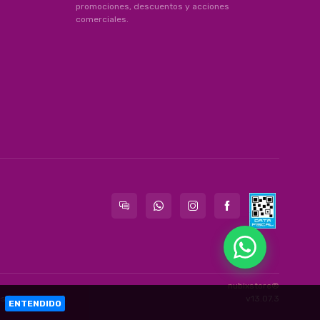
promociones, descuentos y acciones
comerciales.
nubixstore®
es
[ingrese aquí]
.
v13.07.3
a.
ENTENDIDO