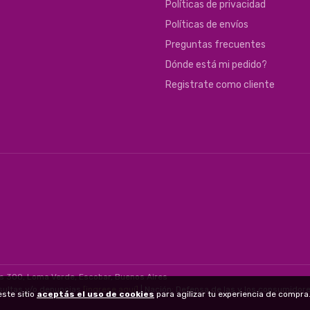
Políticas de privacidad
Políticas de envíos
Preguntas frecuentes
Dónde está mi pedido?
Registrate como cliente
s 300, Loma Verde, Escobar, Buenos Aires
sultas y/o denuncias
[ingrese aquí]
| Nación: Defensa de las y los consumidor
este sitio
aceptás el uso de cookies
para agilizar tu experiencia de compr