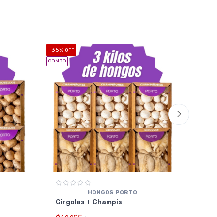
-35%
-35%
OFF
O
COMBO
COMBO
HONGOS PORTO
Cha
Girgolas + Champis
$62