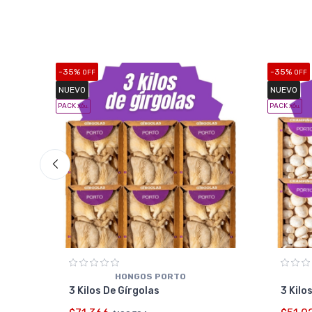
-35%
-35%
OFF
OFF
NUEVO
NUEVO
PACK x6
PACK x6
u.
u.
HONGOS PORTO
3 Kilos De Gírgolas
3 Kilo