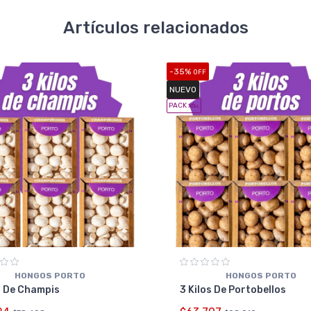
Artículos relacionados
-35%
OFF
NUEVO
PACK x6
u.
HONGOS PORTO
HONGOS PORTO
s De Champis
3 Kilos De Portobellos