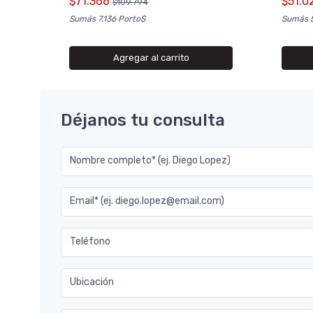
$71.366
$51.0
$109.794
Sumás 7.136 Porto$
Sumás 5
Agregar al carrito
Déjanos tu consulta
Nombre completo* (ej. Diego Lopez)
Email* (ej. diego.lopez@email.com)
Teléfono
Ubicación