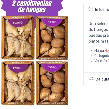
Inform
Una selecc
de hongos 
puedas pre
platos más 
Marca
Ho
Categorí
Ver más
Calcul