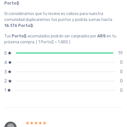
Porto$
Si consideramos que tu review es valioso para nuestra
comunidad duplicaremos tus puntos y podrás sumas hasta
16.176 Porto$
.
Tus
Porto$
acumulados podrán ser canjeados por
ARS
en tu
próxima compra. ( 1 Porto$ = 1 ARS )
19
5
0
4
0
3
0
2
0
1