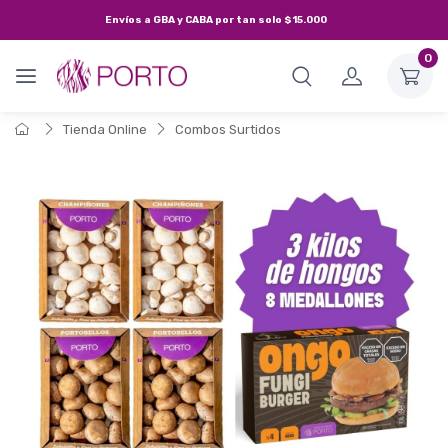
Envíos a
GBA y CABA
por tan solo
$15.000
0
Tienda Online
Combos Surtidos