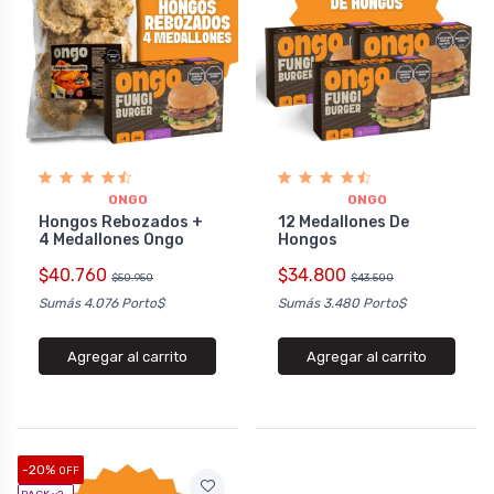
ONGO
ONGO
Hongos Rebozados +
12 Medallones De
4 Medallones Ongo
Hongos
$40.760
$34.800
$50.950
$43.500
Sumás 4.076 Porto$
Sumás 3.480 Porto$
Agregar al carrito
Agregar al carrito
-20%
OFF