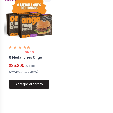
PACK x2
u.
ONGO
8 Medallones Ongo
$23.200
$29.000
Sumás 2.320 Porto$
Agregar al carrito