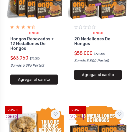
ONGO
ONGO
Hongos Rebozados +
20 Medallones De
12 Medallones De
Hongos
Hongos
$58.000
$72.500
$63.960
$79.950
Sumás 5.800 Porto$
Sumás 6.396 Porto$
Agregar al carrito
Agregar al carrito
-20%
-20%
OFF
OFF
COMBO
PACK x4
u.