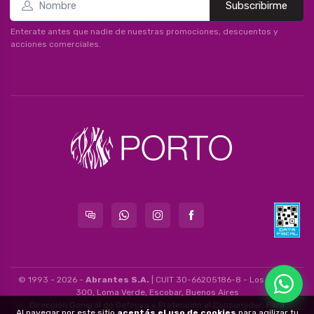
Subscribirme
Enterate antes que nadie de nuestras promociones, descuentos y
acciones comerciales.
© 1993 - 2026 -
Abrantes S.A.
| CUIT 30-66205186-8 - Los Álamos
300, Loma Verde, Escobar, Buenos Aires
Dirección General de Defensa y Protección al Consumidor: Para
Al navegar por este sitio
aceptás el uso de cookies
para agilizar tu