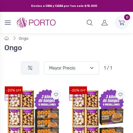
Envíos a
GBA y CABA
por tan solo
$15.000
0
Ongo
Ongo
1 / 1
-20%
-20%
OFF
OFF
COMBO
COMBO
Veronica
Champi + Porto + 8 Medallones
Champi + Port
Los champi y los portobellos son
Muy buenos hong