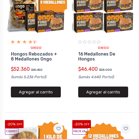
ONGO
ONGO
Hongos Rebozados +
16 Medallones De
8 Medallones Ongo
Hongos
$52.360
$46.400
$65.450
$58.000
Sumás 5.236 Porto$
Sumás 4.640 Porto$
Agregar al carrito
Agregar al carrito
-20%
-20%
OFF
OFF
COMBO
PACK x3
u.