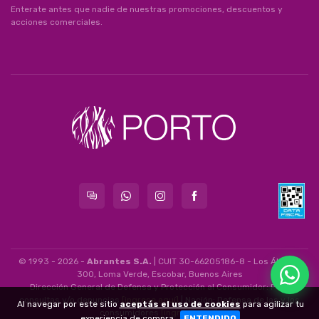
Enterate antes que nadie de nuestras promociones, descuentos y
acciones comerciales.
© 1993 - 2026 -
Abrantes S.A.
| CUIT 30-66205186-8 - Los Álamos
300, Loma Verde, Escobar, Buenos Aires
Dirección General de Defensa y Protección al Consumidor: Para
consultas y/o denuncias
[ingrese aquí]
| Nación: Defensa de las y los
Al navegar por este sitio
aceptás el uso de cookies
para agilizar tu
consumidores
[ingrese aquí]
.
experiencia de compra.
ENTENDIDO