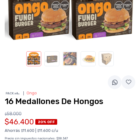
❘
Ongo
PACK x4
u.
16 Medallones De Hongos
58.000
$
$46.400
20% OFF
Ahorrás
11.600
|
11.600 c/u
$
$
Precio sin impuestos nacionales:
$38.347