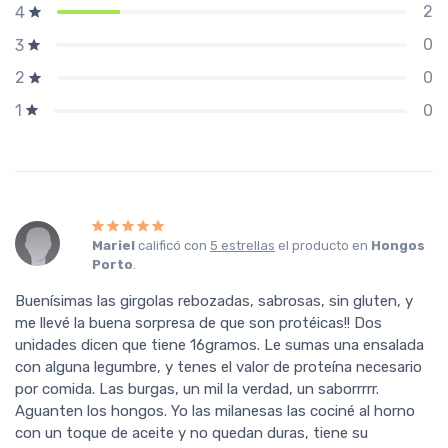
2
4
0
3
0
2
0
1
Mariel
calificó con
5 estrellas
el producto en
Hongos
Porto
.
Buenísimas las girgolas rebozadas, sabrosas, sin gluten, y
me llevé la buena sorpresa de que son protéicas!! Dos
unidades dicen que tiene 16gramos. Le sumas una ensalada
con alguna legumbre, y tenes el valor de proteína necesario
por comida. Las burgas, un mil la verdad, un saborrrrr.
Aguanten los hongos. Yo las milanesas las cociné al horno
con un toque de aceite y no quedan duras, tiene su