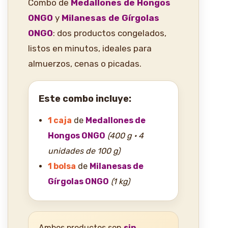
Combo de
Medallones de Hongos
ONGO
y
Milanesas de Gírgolas
ONGO
: dos productos congelados,
listos en minutos, ideales para
almuerzos, cenas o picadas.
Este combo incluye:
1 caja
de
Medallones de
Hongos ONGO
(400 g · 4
unidades de 100 g)
1 bolsa
de
Milanesas de
Gírgolas ONGO
(1 kg)
Ambos productos son
sin