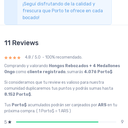
¡Seguí disfrutando de la calidad y
frescura que Porto te ofrece en cada
bocado!
11 Reviews
4.8 / 5.0 - 100% recomendado.
Comprando y valorando
Hongos Rebozados + 4 Medallones
Ongo
como
cliente registrado
, sumarás
4.076 Porto$
Si consideramos que tu review es valioso para nuestra
comunidad duplicaremos tus puntos y podrás sumas hasta
8.152 Porto$
.
Tus
Porto$
acumulados podrán ser canjeados por
ARS
en tu
próxima compra. ( 1 Porto$ = 1 ARS )
9
5