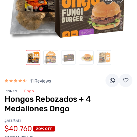
11 Reviews
❘
Ongo
COMBO
Hongos Rebozados + 4
Medallones Ongo
50.950
$
$40.760
20% OFF