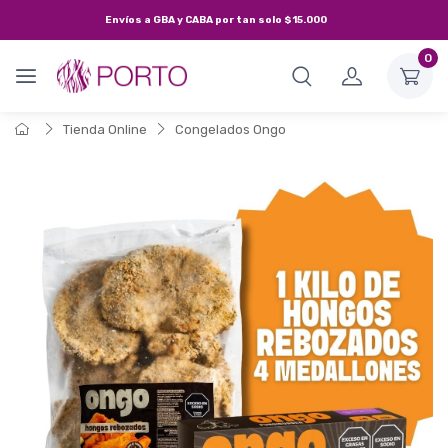
Envíos a
GBA y CABA
por tan solo
$15.000
0
Tienda Online
Congelados Ongo