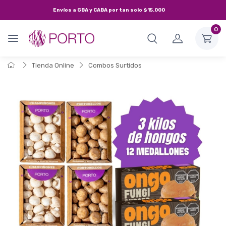
Envíos a
GBA y CABA
por tan solo
$15.000
0
Tienda Online
Combos Surtidos