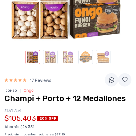
17 Reviews
❘
Ongo
COMBO
Champi + Porto + 12 Medallones
131.754
$
$105.403
20% OFF
Ahorrás
26.351
$
Precio sin impuestos nacionales:
$87.110