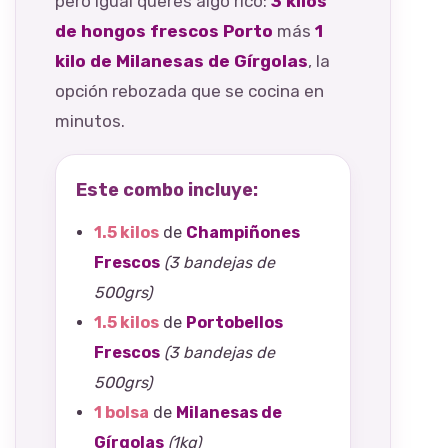
pero igual querés algo rico:
3 kilos
de hongos frescos Porto
más
1
kilo de Milanesas de Gírgolas
, la
opción rebozada que se cocina en
minutos.
Este combo incluye:
1.5 kilos
de
Champiñones
Frescos
(3 bandejas de
500grs)
1.5 kilos
de
Portobellos
Frescos
(3 bandejas de
500grs)
1 bolsa
de
Milanesas de
Gírgolas
(1kg)