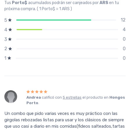
Tus
Porto$
acumulados podrán ser canjeados por
ARS
en tu
próxima compra. ( 1 Porto$ = 1 ARS )
12
5
4
4
0
3
0
2
0
1
Andrea
calificó con
5 estrellas
el producto en
Hongos
Porto
.
Un combo que pido varias veces es muy práctico con las
girgolas rebozadas listas para usar y los clásicos de siempre
que uso casi a diario en mis comidas(fideos salteados,tartas