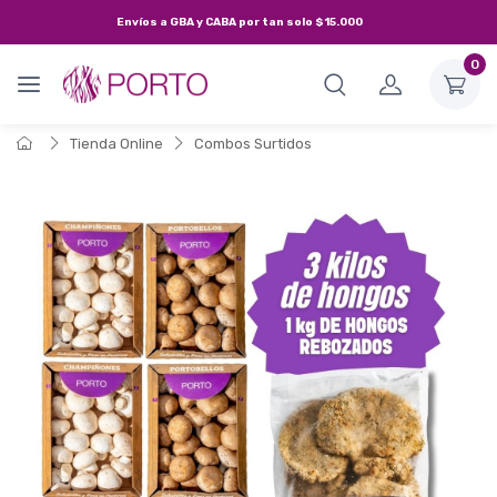
Envíos a
GBA y CABA
por tan solo
$15.000
0
Tienda Online
Combos Surtidos