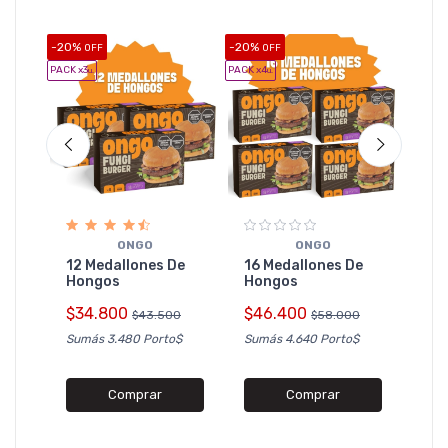
-20%
-20%
-20%
OFF
OFF
O
PACK x3
PACK x4
PACK x5
u.
u.
u
O
las
20 
ONGO
ONGO
Ho
12 Medallones De
16 Medallones De
4
Hongos
Hongos
$5
$34.800
$46.400
$43.500
$58.000
Sumá
Sumás 3.480 Porto$
Sumás 4.640 Porto$
Comprar
Comprar