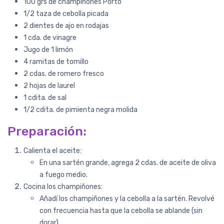
100 grs de champiñones Porto
1/2 taza de cebolla picada
2 dientes de ajo en rodajas
Paula Anahí
1 cda. de vinagre
Champi + Porto + Girgolas
Jugo de 1 limón
Son hongos de gran calidad,
4 ramitas de tomillo
compré ahora el combo con
2 cdas. de romero fresco
gírgolas y me sorprendió porque,
2 hojas de laurel
al igual que los portobelos y los
champis, son de tamaño grande y
1 cdita. de sal
se ven muy frescas. Los hongos
1/2 cdita. de pimienta negra molida
vienen súper frescos, es notorio
Preparación:
por la textura que tienen y porque
....
COMPRAR
Calienta el aceite:
En una sartén grande, agrega 2 cdas. de aceite de oliva
HONGOS PORTO
a fuego medio.
Pedido #
129
Cocina los champiñones:
Añadí los champiñones y la cebolla a la sartén. Revolvé
con frecuencia hasta que la cebolla se ablande (sin
dorar).