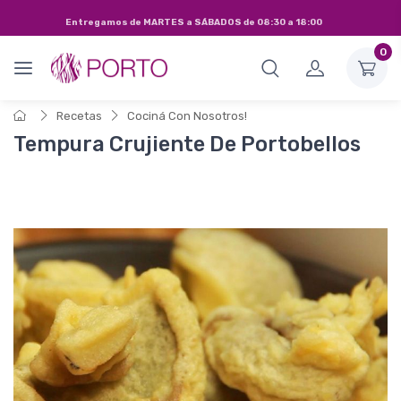
Entregamos de
MARTES a SÁBADOS de 08:30 a 18:00
0
Recetas
Cociná Con Nosotros!
Tempura Crujiente De Portobellos