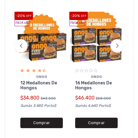
-20%
-20%
-20%
OFF
OFF
O
PACK x3
PACK x4
PACK x5
u.
u.
u
O
las
20 
ONGO
ONGO
Ho
12 Medallones De
16 Medallones De
4
Hongos
Hongos
$5
$34.800
$46.400
$43.500
$58.000
Sumá
Sumás 3.480 Porto$
Sumás 4.640 Porto$
Comprar
Comprar