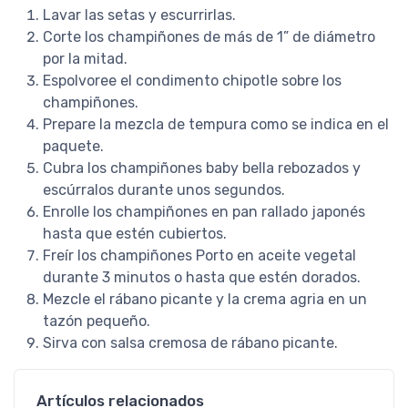
Lavar las setas y escurrirlas.
Corte los champiñones de más de 1” de diámetro
por la mitad.
Paula Anahí
Champi + Porto + Girgolas
Espolvoree el condimento chipotle sobre los
Son hongos de gran calidad,
champiñones.
compré ahora el combo con
Prepare la mezcla de tempura como se indica en el
gírgolas y me sorprendió porque,
paquete.
al igual que los portobelos y los
Cubra los champiñones baby bella rebozados y
champis, son de tamaño grande y
escúrralos durante unos segundos.
se ven muy frescas. Los hongos
Enrolle los champiñones en pan rallado japonés
vienen súper frescos, es notorio
hasta que estén cubiertos.
por la textura que tienen y porque
Freír los champiñones Porto en aceite vegetal
....
COMPRAR
durante 3 minutos o hasta que estén dorados.
Mezcle el rábano picante y la crema agria en un
HONGOS PORTO
tazón pequeño.
Pedido #
129
Sirva con salsa cremosa de rábano picante.
Artículos relacionados