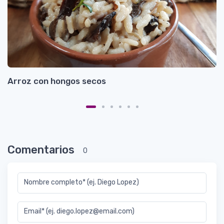
Arroz con hongos secos
G
Comentarios
0
Nombre completo* (ej. Diego Lopez)
Email* (ej. diego.lopez@email.com)