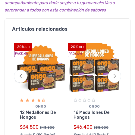
acompañamiento para darle un giro a tu guacamole! Vas a
sorprender a todos con esta combinación de sabores
Artículos relacionados
-20%
-20%
-20%
OFF
OFF
O
PACK x3
PACK x4
PACK x5
u.
u.
u
O
las
20 
ONGO
ONGO
Ho
12 Medallones De
16 Medallones De
4
Hongos
Hongos
$5
$34.800
$46.400
$43.500
$58.000
Sumá
Sumás 3.480 Porto$
Sumás 4.640 Porto$