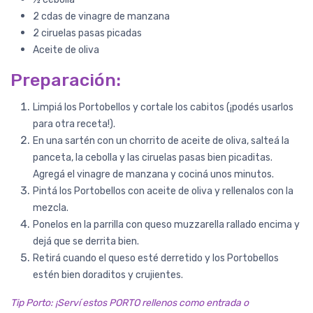
2 cdas de vinagre de manzana
2 ciruelas pasas picadas
Paula Anahí
Aceite de oliva
Champi + Porto + Girgolas
Son hongos de gran calidad,
Preparación:
compré ahora el combo con
gírgolas y me sorprendió porque,
Limpiá los Portobellos y cortale los cabitos (¡podés usarlos
al igual que los portobelos y los
para otra receta!).
champis, son de tamaño grande y
En una sartén con un chorrito de aceite de oliva, salteá la
se ven muy frescas. Los hongos
panceta, la cebolla y las ciruelas pasas bien picaditas.
vienen súper frescos, es notorio
Agregá el vinagre de manzana y cociná unos minutos.
por la textura que tienen y porque
Pintá los Portobellos con aceite de oliva y rellenalos con la
....
COMPRAR
mezcla.
Ponelos en la parrilla con queso muzzarella rallado encima y
HONGOS PORTO
dejá que se derrita bien.
Pedido #
129
Retirá cuando el queso esté derretido y los Portobellos
estén bien doraditos y crujientes.
Tip Porto: ¡Serví estos PORTO rellenos como entrada o