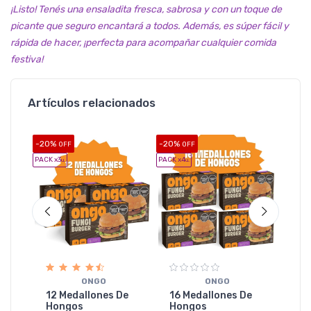
¡Listo! Tenés una ensaladita fresca, sabrosa y con un toque de
picante que seguro encantará a todos. Además, es súper fácil y
rápida de hacer, ¡perfecta para acompañar cualquier comida
festiva!
Artículos relacionados
-20%
-20%
-20%
OFF
OFF
O
PACK x3
PACK x4
PACK x5
u.
u.
u
O
las
20 
ONGO
ONGO
Ho
12 Medallones De
16 Medallones De
4
Hongos
Hongos