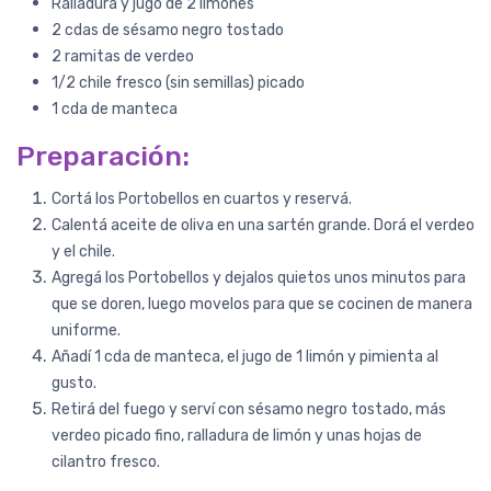
Ralladura y jugo de 2 limones
2 cdas de sésamo negro tostado
2 ramitas de verdeo
Paula Anahí
1/2 chile fresco (sin semillas) picado
Champi + Porto + Girgolas
1 cda de manteca
Son hongos de gran calidad,
compré ahora el combo con
Preparación:
gírgolas y me sorprendió porque,
al igual que los portobelos y los
Cortá los Portobellos en cuartos y reservá.
champis, son de tamaño grande y
Calentá aceite de oliva en una sartén grande. Dorá el verdeo
se ven muy frescas. Los hongos
y el chile.
vienen súper frescos, es notorio
Agregá los Portobellos y dejalos quietos unos minutos para
por la textura que tienen y porque
que se doren, luego movelos para que se cocinen de manera
....
COMPRAR
uniforme.
Añadí 1 cda de manteca, el jugo de 1 limón y pimienta al
HONGOS PORTO
gusto.
Pedido #
129
Retirá del fuego y serví con sésamo negro tostado, más
verdeo picado fino, ralladura de limón y unas hojas de
cilantro fresco.