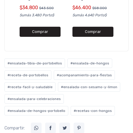
$5
$34.800
$46.400
$43.500
$58.000
Sumá
Sumás 3.480 Porto$
Sumás 4.640 Porto$
Comprar
Comprar
#ensalada-tibia-de-portobellos
#ensalada-de-hongos
#receta-de-portobellos
#acompanamiento-para-fiestas
#receta-facil-y-saludable
#ensalada-con-sesamo-y-limon
#ensalada-para-celebraciones
#ensalada-de-hongos-portobello
#recetas-con-hongos
Compartir: