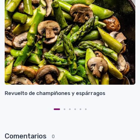
Revuelto de champiñones y espárragos
T
Es
Comentarios
0