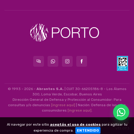
© 1993 - 2026 -
Abrantes S.A.
| CUIT 30-66205186-8 - Los Álamos
300, Loma Verde, Escobar, Buenos Aires
Dirección General de Defensa y Protección al Consumidor: Para
consultas y/o denuncias
[ingrese aquí]
| Nación: Defensa de las y los
consumidores
[ingrese aquí]
.
nubixstore®
Al navegar por este sitio
aceptás el uso de cookies
para agilizar tu
v13.07.3
experiencia de compra.
ENTENDIDO