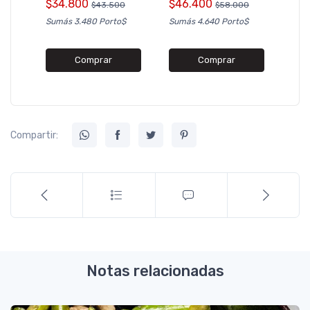
$34.800
$46.400
$43.500
$58.000
Sumá
Sumás 3.480 Porto$
Sumás 4.640 Porto$
Comprar
Comprar
Compartir:
Notas relacionadas