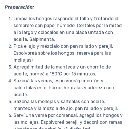
Preparación:
Limpiá los hongos raspando el tallo y frotando el
Paula Anahí
Champi + Porto + Girgolas
sombrero con papel húmedo. Cortalos por la mitad
Son hongos de gran calidad,
a lo largo y colocalos en una placa untada con
compré ahora el combo con
aceite. Salpimentá.
gírgolas y me sorprendió porque,
Picá el ajo y mézclalo con pan rallado y perejil.
al igual que los portobelos y los
Espolvoreá sobre los hongos (reservá para las
champis, son de tamaño grande y
mollejas).
se ven muy frescas. Los hongos
Agregá mitad de la manteca y un chorrito de
vienen súper frescos, es notorio
aceite, horneá a 180ºC por 15 minutos.
por la textura que tienen y porque
Sazoná las yemas, espolvoreá pimentón y
....
COMPRAR
calentalas en el horno. Retiralas y adereza con
aceite.
HONGOS PORTO
Sazoná las mollejas y saltealas con aceite,
Pedido #
129
manteca y la mezcla de ajo, pan rallado y perejil.
Serví una yema por comensal, agregá los hongos y
las mollejas. Espolvoreá perejil y decorá con ramas