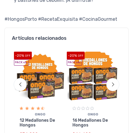
y bastones de cebollín. ¡A disfrutar!
#HongosPorto #RecetaExquisita #CocinaGourmet
Artículos relacionados
-20%
-20%
-20%
OFF
OFF
O
PACK x3
PACK x4
PACK x5
u.
u.
u
O
las
20 
ONGO
ONGO
Ho
12 Medallones De
16 Medallones De
4
Hongos
Hongos
$5