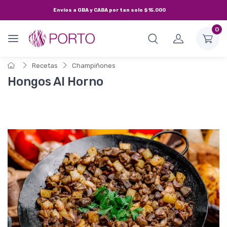
Envíos a
GBA y CABA
por tan solo
$15.000
0
Recetas
Champiñones
Hongos Al Horno