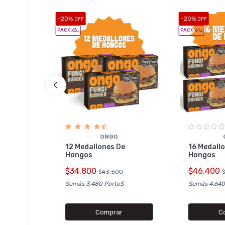
-20%
-20%
OFF
OFF
PACK x3
PACK x4
u.
u.
ONGO
12 Medallones De
16 Medall
Hongos
Hongos
RTO
las
$34.800
$46.400
$43.500
Sumás 3.480 Porto$
Sumás 4.640
Comprar
C