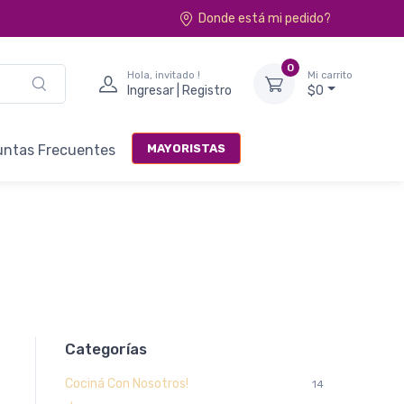
Donde está mi pedido?
0
Hola, invitado !
Mi carrito
Ingresar | Registro
$0
MAYORISTAS
untas Frecuentes
Categorías
Cociná Con Nosotros!
14