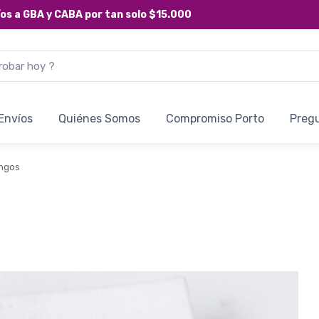
íos a
GBA y CABA
por tan solo
$15.000
Envíos
Quiénes Somos
Compromiso Porto
Preg
ongos