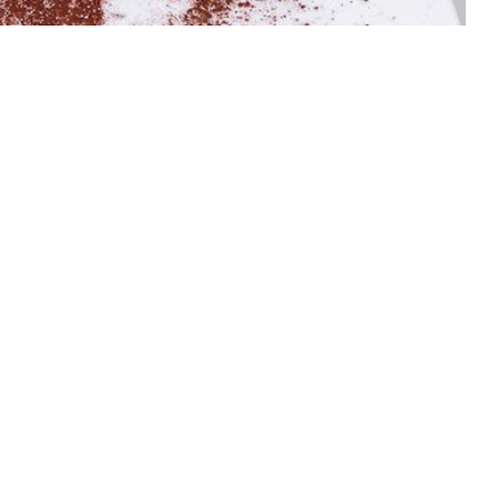
Paula Anahí
Champi + Porto + Girgolas
Son hongos de gran calidad, comp
ahora el combo con gírgolas y me
sorprendió porque, al igual que los
portobelos y los champis, son de