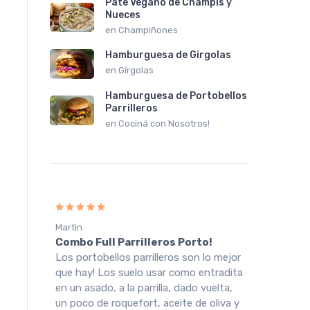
Pate Vegano de Champis y
Nueces
en
Champiñones
Hamburguesa de Girgolas
en
Gírgolas
Hamburguesa de Portobellos
Parrilleros
en
Cociná con Nosotros!
Martin
Victori
Combo Full Parrilleros Porto!
Champ
ré
Los portobellos parrilleros son lo mejor
Muy bu
que hay! Los suelo usar como entradita
especi
en un asado, a la parrilla, dado vuelta,
gírgol
un poco de roquefort, aceite de oliva y
super 