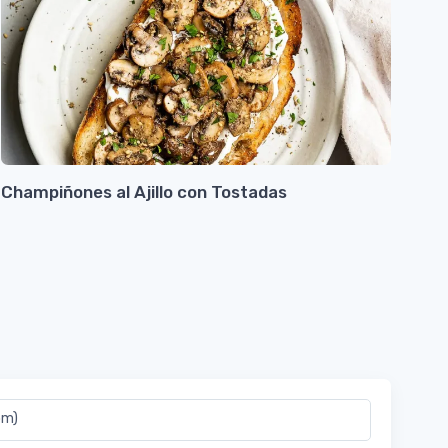
Champiñones al Ajillo con Tostadas
Piz
om)