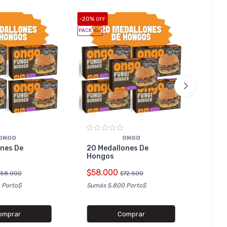
-20%
-35%
OFF
OF
PACK x5
u.
NUEVO
PACK x6
u.
ONGO
ONGO
ones De
20 Medallones De
Hongos
3 Ki
$58.000
$58.000
$72.500
$51
 Porto$
Sumás 5.800 Porto$
Sumás
omprar
Comprar