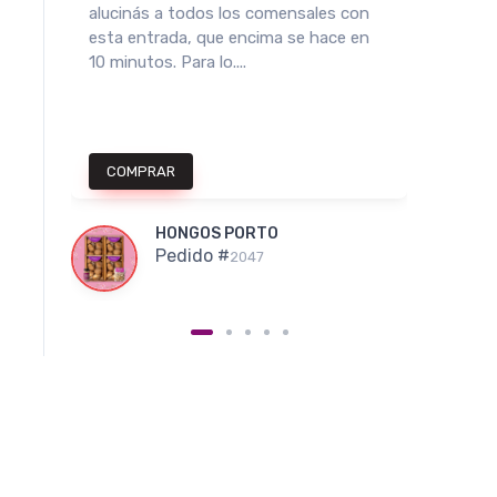
as.
alucinás a todos los comensales con
varias
es
esta entrada, que encima se hace en
para c
10 minutos. Para lo....
partes.
COMPRAR
COM
HONGOS PORTO
Pedido #
2047