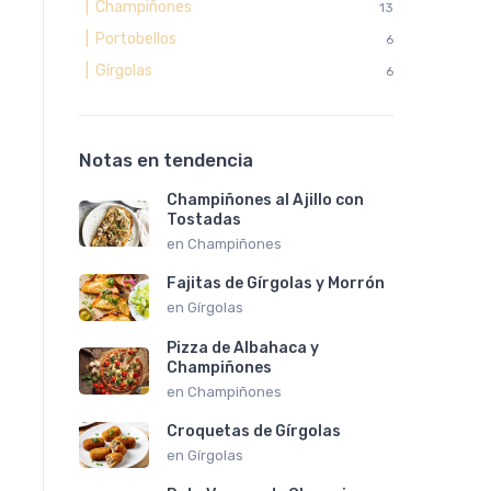
| Champiñones
13
| Portobellos
6
| Gírgolas
6
Notas en tendencia
Champiñones al Ajillo con
Tostadas
en
Champiñones
Fajitas de Gírgolas y Morrón
en
Gírgolas
Pizza de Albahaca y
Champiñones
en
Champiñones
Croquetas de Gírgolas
en
Gírgolas