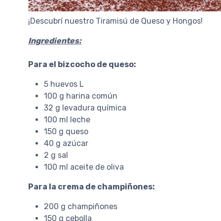
¡Descubrí nuestro Tiramisú de Queso y Hongos!
Ingredientes:
Para el bizcocho de queso:
5 huevos L
100 g harina común
32 g levadura química
100 ml leche
150 g queso
40 g azúcar
2 g sal
100 ml aceite de oliva
Para la crema de champiñones:
200 g champiñones
150 g cebolla