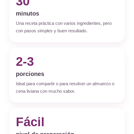
30
minutos
Paula Anahí
Una receta práctica con varios ingredientes, pero
Champi + Porto 
con pasos simples y buen resultado.
Son hongos de gr
compré ahora el
gírgolas y me sor
al igual que los p
2-3
champis, son de 
se ven muy fresc
vienen súper fres
porciones
por la textura qu
Ideal para compartir o para resolver un almuerzo o
....
COMPRAR
cena liviana con mucho sabor.
HONGOS
Pedido 
Fácil