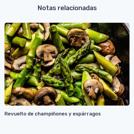
Notas relacionadas
Revuelto de champiñones y espárragos
T
Es