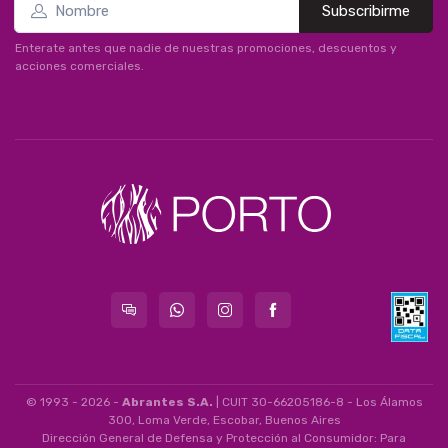
Subscribirme
Enterate antes que nadie de nuestras promociones, descuentos y
acciones comerciales.
© 1993 - 2026 -
Abrantes S.A.
| CUIT 30-66205186-8 - Los Álamos
300, Loma Verde, Escobar, Buenos Aires
Dirección General de Defensa y Protección al Consumidor: Para