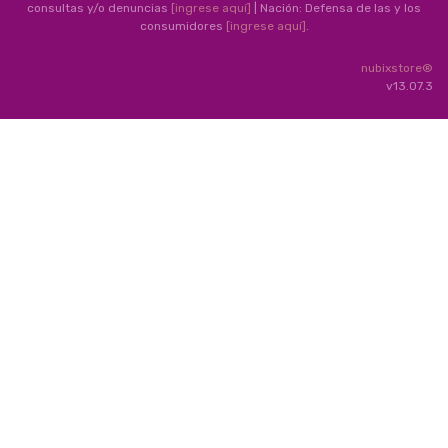
consultas y/o denuncias
[ingrese aquí]
| Nación: Defensa de las y los
consumidores
[ingrese aquí]
.
nubixstore®
v13.07.3