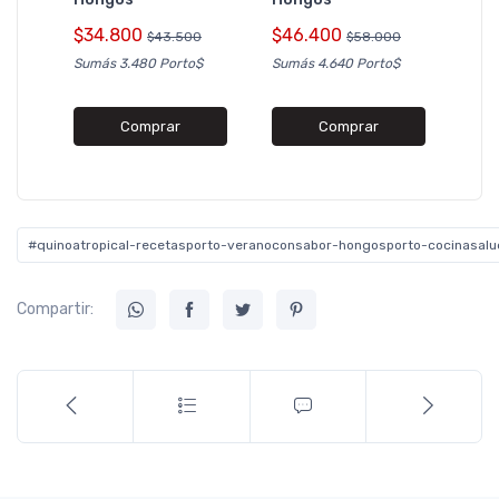
$5
$34.800
$46.400
$43.500
$58.000
Sumá
Sumás 3.480 Porto$
Sumás 4.640 Porto$
Comprar
Comprar
#quinoatropical-recetasporto-veranoconsabor-hongosporto-cocinasalu
Compartir: