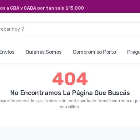
íos a
GBA y CABA
por tan solo
$15.000
Envíos
Quiénes Somos
Compromiso Porto
Preg
404
No Encontramos La Página Que Buscás
aya sido removido, que la dirección esté escrita de forma incorrecta o qu
sea válido.