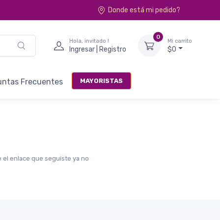
Donde está mi pedido?
0
Hola, invitado !
Mi carrito
Ingresar | Registro
$0
MAYORISTAS
untas Frecuentes
e el enlace que seguiste ya no