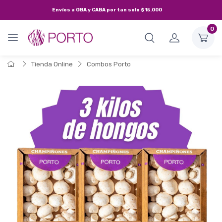
Envíos a
GBA y CABA
por tan solo
$15.000
0
Tienda Online
Combos Porto