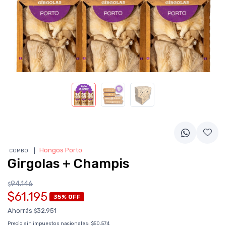
❘
Hongos Porto
COMBO
Girgolas + Champis
94.146
$
$61.195
35% OFF
Ahorrás
32.951
$
Precio sin impuestos nacionales:
$50.574