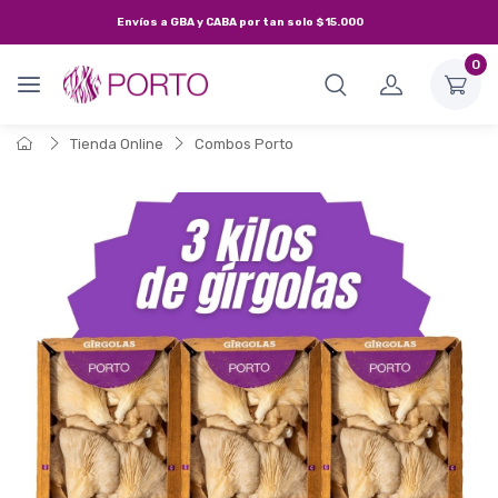
Envíos a
GBA y CABA
por tan solo
$15.000
0
Tienda Online
Combos Porto