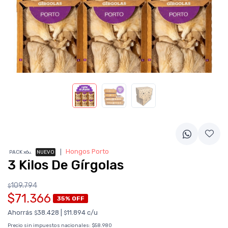
❘
Hongos Porto
PACK x6
NUEVO
u.
3 Kilos De Gírgolas
109.794
$
$71.366
35% OFF
Ahorrás
38.428
|
11.894 c/u
$
$
Precio sin impuestos nacionales:
$58.980