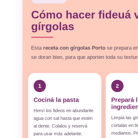
Cómo hacer fideuá 
gírgolas
Esta
receta con gírgolas Porto
se prepara en
se doran bien, para que aporten toda su textura
1
2
Cociná la pasta
Prepará 
ingredie
Herví los fideos en abundante
Limpiá las gí
agua con sal hasta que estén
cortalas en ti
al dente. Colalos y reservá
medianos. Pi
para usar más adelante.