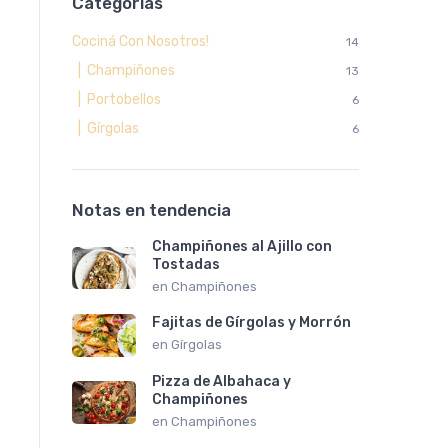
Categorías
Cociná Con Nosotros!
14
| Champiñones
13
| Portobellos
6
| Gírgolas
6
Notas en tendencia
Champiñones al Ajillo con
Tostadas
en
Champiñones
Fajitas de Gírgolas y Morrón
en
Gírgolas
Pizza de Albahaca y
Champiñones
en
Champiñones