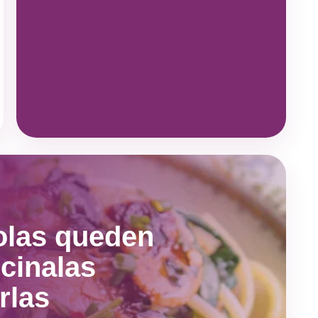
golas queden
cinalas
rlas