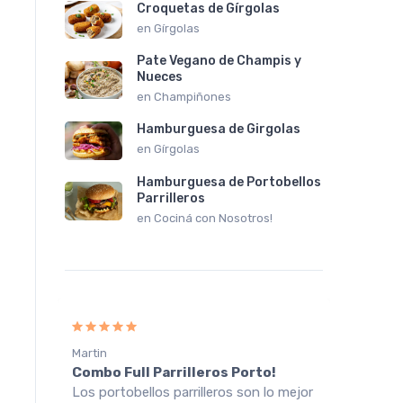
Croquetas de Gírgolas
en
Gírgolas
Pate Vegano de Champis y
Nueces
en
Champiñones
Hamburguesa de Girgolas
en
Gírgolas
Hamburguesa de Portobellos
Parrilleros
en
Cociná con Nosotros!
Martin
Victori
Combo Full Parrilleros Porto!
Champ
ré
Los portobellos parrilleros son lo mejor
Muy bu