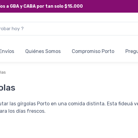
íos a
GBA y CABA
por tan solo
$15.000
Envíos
Quiénes Somos
Compromiso Porto
Preg
las
olas
rutar las gírgolas Porto en una comida distinta. Esta fideuá
ara los días frescos.