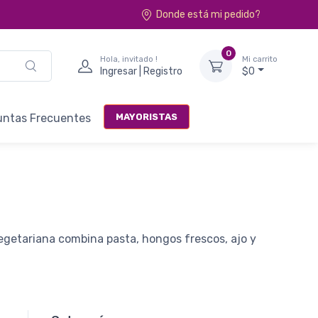
Donde está mi pedido?
0
Hola, invitado !
Mi carrito
Ingresar | Registro
$0
MAYORISTAS
untas Frecuentes
 vegetariana combina pasta, hongos frescos, ajo y