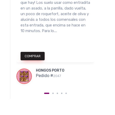
que hay! Los suelo usar como entradita
especi
en un asado, a la parrilla, dado vuelta,
gírgol
un poco de roquefort, aceite de oliva y
super 
as.
alucinás a todos los comensales con
varias
es
esta entrada, que encima se hace en
para c
10 minutos. Para lo....
partes.
COMPRAR
COM
HONGOS PORTO
Pedido #
2047