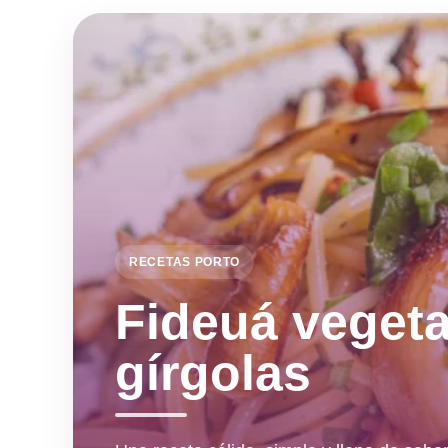
RECETAS PORTO
Fideuá vegeta
gírgolas