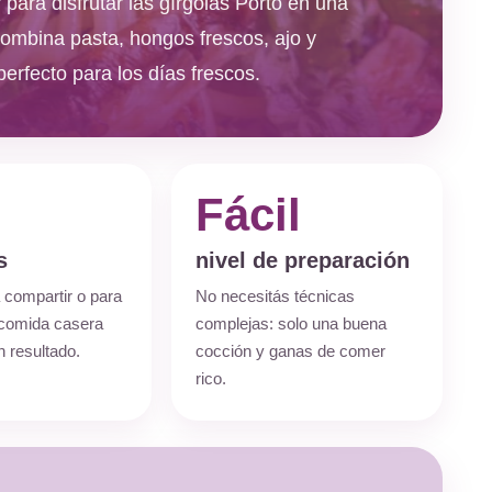
 para disfrutar las gírgolas Porto en una
combina pasta, hongos frescos, ajo y
perfecto para los días frescos.
Fácil
s
nivel de preparación
 compartir o para
No necesitás técnicas
 comida casera
complejas: solo una buena
 resultado.
cocción y ganas de comer
rico.
Paula Anahí
Champi + Porto + Girgolas
Son hongos de gran calidad, comp