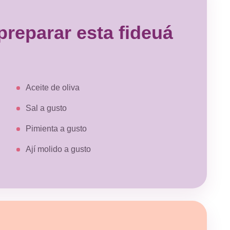
ahora el combo con gírgolas y me
sorprendió porque, al igual que los
preparar esta fideuá
portobelos y los champis, son de
tamaño grande y se ven muy fresc
Los hongos vienen súper frescos, 
notorio por la textura que tienen y
porque ....
Aceite de oliva
Sal a gusto
COMPRAR
Pimienta a gusto
HONGOS PORTO
Ají molido a gusto
Pedido #
129