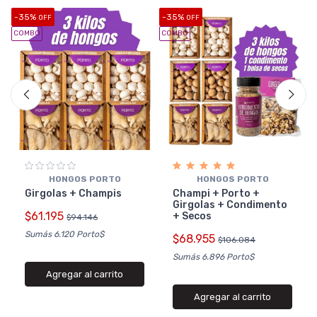
-35%
-35%
-
OFF
OFF
COMBO
COMBO
C
HONGOS PORTO
HONGOS PORTO
Girgolas + Champis
Champi + Porto +
Girgolas + Condimento
$61.195
+ Secos
$94.146
Sumás 6.120 Porto$
$68.955
$106.084
Sumás 6.896 Porto$
Agregar al carrito
Agregar al carrito