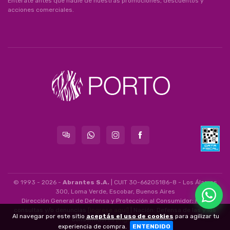
Enterate antes que nadie de nuestras promociones, descuentos y
acciones comerciales.
© 1993 - 2026 -
Abrantes S.A.
| CUIT 30-66205186-8 - Los Álamos
300, Loma Verde, Escobar, Buenos Aires
Dirección General de Defensa y Protección al Consumidor: Para
consultas y/o denuncias
[ingrese aquí]
| Nación: Defensa de las y los
Al navegar por este sitio
aceptás el uso de cookies
para agilizar tu
consumidores
[ingrese aquí]
.
experiencia de compra.
ENTENDIDO