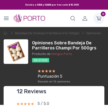
Envíos a
GBA y CABA
por tan solo
$15.000
0
Bandeja De Champis Parrilleros Por 500grs
Opiniones
Opiniones Sobre Bandeja De
Parrilleros Champi Por 500grs
Producto de
Hongos Porto
EN STOCK
Puntuación 5
Basado en 12 opiniones
12 Reviews
5 / 5.0