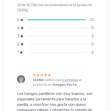
12 de 12 Clientes recomendaron este producto
(100%).
12
5
0
4
0
3
0
2
0
1
ELENA
calificó con
5 estrellas
el
producto en
Hongos Porto
.
Los hongos parrilleros son muy buenos, son
especiales justamente para hacerlos a la
parrilla, a nosotros nos gusta con queso
parmesano rallado y cibolettes (o cebolla de