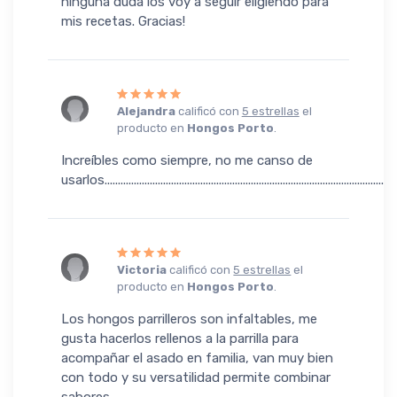
ninguna duda los voy a seguir eligiendo para
mis recetas. Gracias!
Alejandra
calificó con
5 estrellas
el
producto en
Hongos Porto
.
Increíbles como siempre, no me canso de
usarlos..............................................................................................................
Victoria
calificó con
5 estrellas
el
producto en
Hongos Porto
.
Los hongos parrilleros son infaltables, me
gusta hacerlos rellenos a la parrilla para
acompañar el asado en familia, van muy bien
con todo y su versatilidad permite combinar