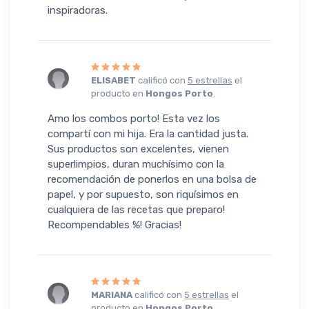
inspiradoras.
ELISABET
calificó con
5 estrellas
el
producto en
Hongos Porto
.
Amo los combos porto! Esta vez los
compartí con mi hija. Era la cantidad justa.
Sus productos son excelentes, vienen
superlimpios, duran muchísimo con la
recomendación de ponerlos en una bolsa de
papel, y por supuesto, son riquísimos en
cualquiera de las recetas que preparo!
Recompendables %! Gracias!
MARIANA
calificó con
5 estrellas
el
producto en
Hongos Porto
.