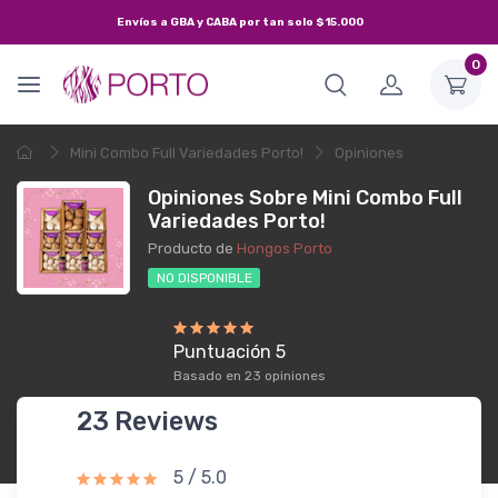
Envíos a
GBA y CABA
por tan solo
$15.000
0
Mini Combo Full Variedades Porto!
Opiniones
Opiniones Sobre Mini Combo Full
Variedades Porto!
Producto de
Hongos Porto
NO DISPONIBLE
Puntuación 5
Basado en 23 opiniones
23 Reviews
5 / 5.0