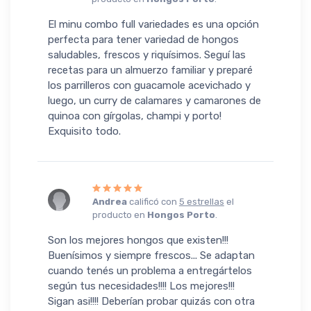
El minu combo full variedades es una opción
perfecta para tener variedad de hongos
saludables, frescos y riquísimos. Seguí las
recetas para un almuerzo familiar y preparé
los parrilleros con guacamole acevichado y
luego, un curry de calamares y camarones de
quinoa con gírgolas, champi y porto!
Exquisito todo.
Andrea
calificó con
5 estrellas
el
producto en
Hongos Porto
.
Son los mejores hongos que existen!!!
Buenísimos y siempre frescos... Se adaptan
cuando tenés un problema a entregártelos
según tus necesidades!!!! Los mejores!!!
Sigan asi!!!! Deberían probar quizás con otra