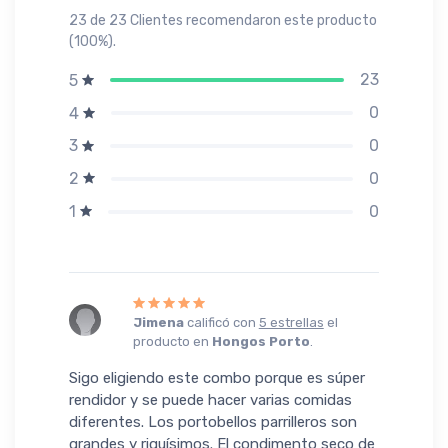
23 de 23 Clientes recomendaron este producto
(100%).
23
5
0
4
0
3
0
2
0
1
Jimena
calificó con
5 estrellas
el
producto en
Hongos Porto
.
Sigo eligiendo este combo porque es súper
rendidor y se puede hacer varias comidas
diferentes. Los portobellos parrilleros son
grandes y riquísimos. El condimento seco de