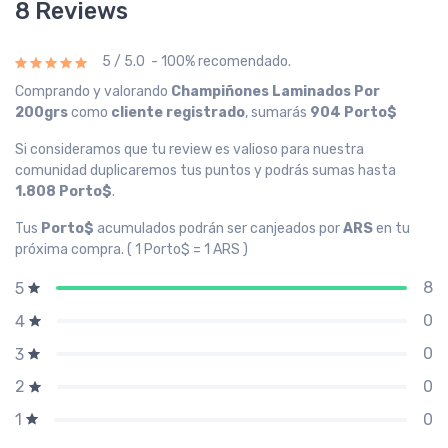
8 Reviews
5 / 5.0 - 100% recomendado.
Comprando y valorando
Champiñones Laminados Por
200grs
como
cliente registrado
, sumarás
904 Porto$
Si consideramos que tu review es valioso para nuestra
comunidad duplicaremos tus puntos y podrás sumas hasta
1.808 Porto$
.
Tus
Porto$
acumulados podrán ser canjeados por
ARS
en tu
próxima compra. ( 1 Porto$ = 1 ARS )
8
5
0
4
0
3
0
2
0
1