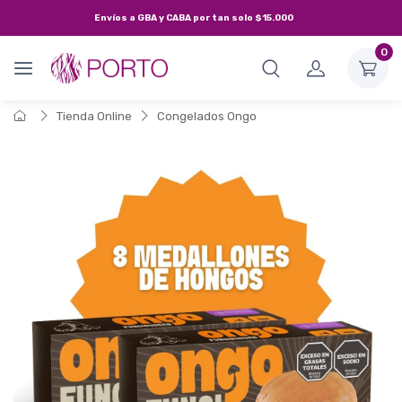
Envíos a
GBA y CABA
por tan solo
$15.000
0
Tienda Online
Congelados Ongo