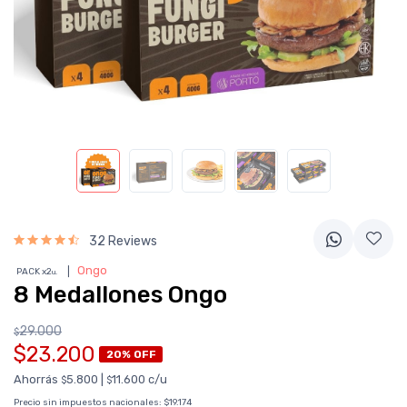
32 Reviews
❘
Ongo
PACK x2
u.
8 Medallones Ongo
29.000
$
$23.200
20% OFF
Ahorrás
5.800
|
11.600 c/u
$
$
Precio sin impuestos nacionales:
$19.174