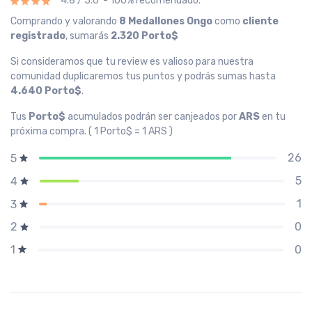
4.8 / 5.0 - 100% recomendado.
Comprando y valorando
8 Medallones Ongo
como
cliente
registrado
, sumarás
2.320 Porto$
Si consideramos que tu review es valioso para nuestra
comunidad duplicaremos tus puntos y podrás sumas hasta
4.640 Porto$
.
Tus
Porto$
acumulados podrán ser canjeados por
ARS
en tu
próxima compra. ( 1 Porto$ = 1 ARS )
26
5
5
4
1
3
0
2
0
1