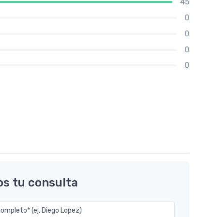
45
0
0
0
0
os tu consulta
mpleto* (ej. Diego Lopez)