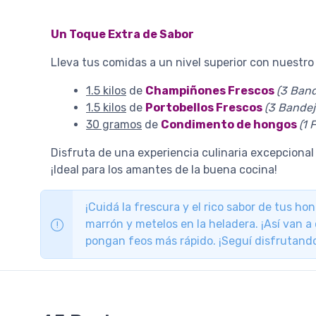
Un Toque Extra de Sabor
Lleva tus comidas a un nivel superior con nuestr
1.5 kilos
de
Champiñones Frescos
(3 Band
1.5 kilos
de
Portobellos Frescos
(3 Bandej
30 gramos
de
Condimento de hongos
(1 
Disfruta de una experiencia culinaria excepcional
¡Ideal para los amantes de la buena cocina!
¡Cuidá la frescura y el rico sabor de tus h
marrón y metelos en la heladera. ¡Así van a
pongan feos más rápido. ¡Seguí disfrutando