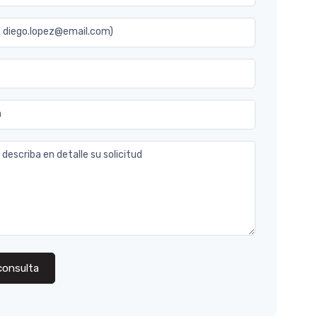
j. diego.lopez@email.com)
n
 describa en detalle su solicitud
consulta