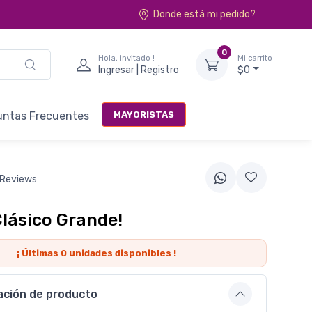
Donde está mi pedido?
0
Hola, invitado !
Mi carrito
Ingresar | Registro
$0
MAYORISTAS
untas Frecuentes
 Reviews
lásico Grande!
¡ Últimas
0
unidades disponibles !
ación de producto