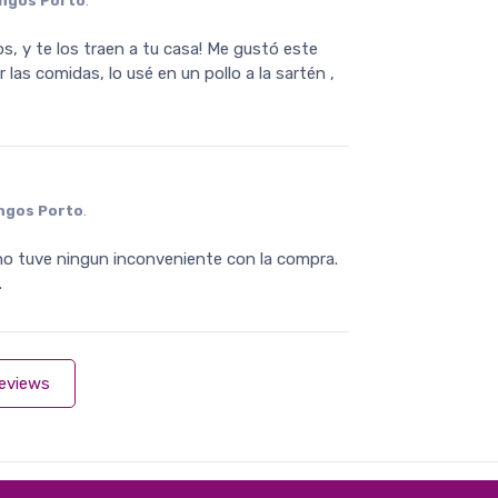
ngos Porto
.
s, y te los traen a tu casa! Me gustó este
as comidas, lo usé en un pollo a la sartén ,
ngos Porto
.
no tuve ningun inconveniente con la compra.
.
reviews