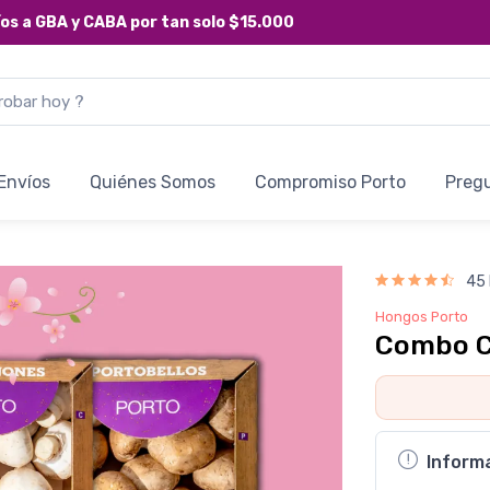
íos a
GBA y CABA
por tan solo
$15.000
Envíos
Quiénes Somos
Compromiso Porto
Preg
45
Hongos Porto
Combo C
Inform