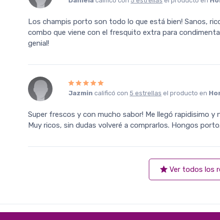
Daniela
calificó con
5 estrellas
el producto en
Ho
Los champis porto son todo lo que está bien! Sanos, rico
combo que viene con el fresquito extra para condimentar l
genial!
Jazmin
calificó con
5 estrellas
el producto en
Ho
Super frescos y con mucho sabor! Me llegó rapidisimo y 
Muy ricos, sin dudas volveré a comprarlos. Hongos porto
Ver todos los 