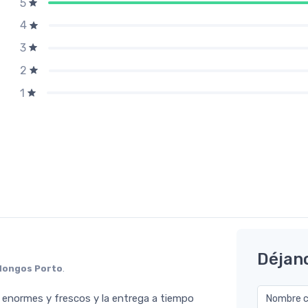
5
4
3
2
1
Déjan
Hongos Porto
.
os enormes y frescos y la entrega a tiempo
Nombre co