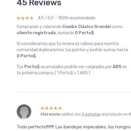
45 Reviews
4.9 / 5.0 - 100% recomendado.
Comprando y valorando
Combo Clásico Grande!
como
cliente registrado
, sumarás
0 Porto$
Si consideramos que tu review es valioso para nuestra
comunidad duplicaremos tus puntos y podrás sumas hasta
0 Porto$
.
Tus
Porto$
acumulados podrán ser canjeados por
ARS
en
tu próxima compra. ( 1 Porto$ = 1 ARS )
Florencia
calificó con
5 estrellas
el producto en
Todo perfecto!!!!!!!!! Las bandejas impecables, los hong