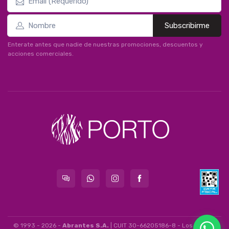
Subscribirme
Enterate antes que nadie de nuestras promociones, descuentos y
acciones comerciales.
© 1993 - 2026 -
Abrantes S.A.
| CUIT 30-66205186-8 - Los Álamos